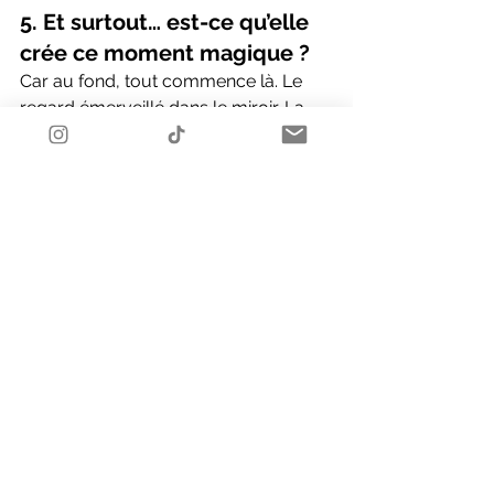
5. Et surtout… est-ce qu’elle 
crée ce moment magique ?
Car au fond, tout commence là. Le 
regard émerveillé dans le miroir. La 
robe qu’on fait tournoyer. Ce 
sentiment d’être “vraiment” une 
princesse, ne serait-ce qu’une journée.
Une belle robe ne se contente pas de 
déguiser. Elle révèle. Elle transforme 
une journée spéciale en 
souvenir 
inoubliable
.
🌟 En résumé :
Choisir une robe de cérémonie 
féerique, ce n’est pas simplement 
cocher une case sur une to-do list. 
C’est offrir à son enfant un 
instant de 
magie
, un moment de confiance, une 