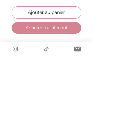
Ajouter au panier
Acheter maintenant
Bucolique et féérique, cette
ravissante robe inspirée de
Raiponce en satin duchesse est
ornée d'appliques de fleurs brodées
et de rubans satinés.
Ses manches et sa jupe en tulle
fleuri à la palette pastel ajoutent du
bouffant tout en transparence. Le
dos est fermé par un laçage de
ruban pour un ajustement
impeccable à la silhouette.
L'ensemble est complété par un
bandeau décoré de fleurs brodées.