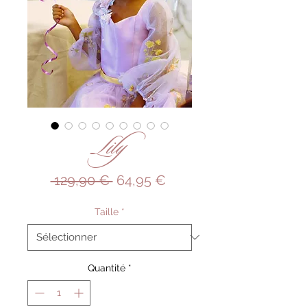
Lily
Prix
Prix
 129,90 € 
64,95 €
original
promotionnel
Taille
*
Quantité
*